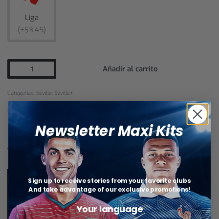
Liga
(+$3,45)
Añadir al carrito
Categorías:
Séville
,
Séville+
SHARE
Newsletter Maxi Kits
También te recomendamos…
Sign up to receive stories from your favorite clubs
And take advantage of our exclusive promotions!
Your language