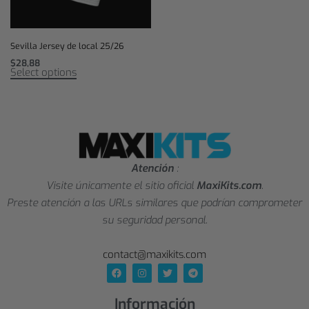
Sevilla Jersey de local 25/26
$
28,88
Select options
Atención
:
Visite únicamente el sitio oficial
MaxiKits.com
.
Preste atención a las URLs similares que podrían comprometer
su seguridad personal.
contact@maxikits.com
Información