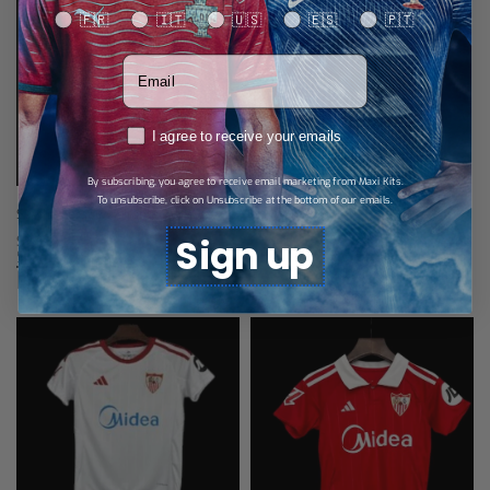
Your language
🇫🇷
🇮🇹
🇺🇸
🇪🇸
🇵🇹
Votre adresse email
RGPD
I agree to receive your emails
By subscribing, you agree to receive email marketing from Maxi Kits.
To unsubscribe, click on Unsubscribe at the bottom of our emails.
Séville Jersey visitante 25/26
Sign up
$
28,88
Select options
Productos relacionados