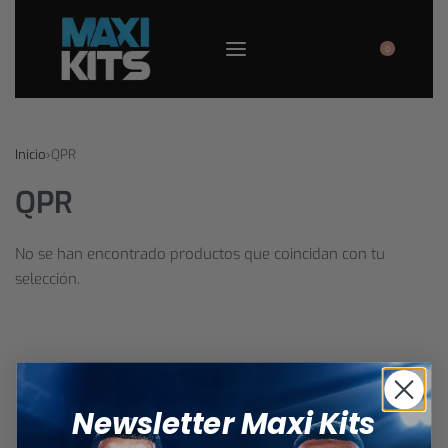
0
Inicio
›
QPR
QPR
No se han encontrado productos que coincidan con tu
selección.
Newsletter Maxi Kits
Atención
:
Visite únicamente el sitio oficial
MaxiKits.com
.