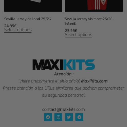
Sevilla Jersey de local 25/26
Sevilla Jersey visitante 25/26 –
Infantil
24,99
€
Select options
23,99
€
Select options
Atención
:
Visite únicamente el sitio oficial
MaxiKits.com
.
Preste atención a las URLs similares que podrían comprometer
su seguridad personal.
contact@maxikits.com