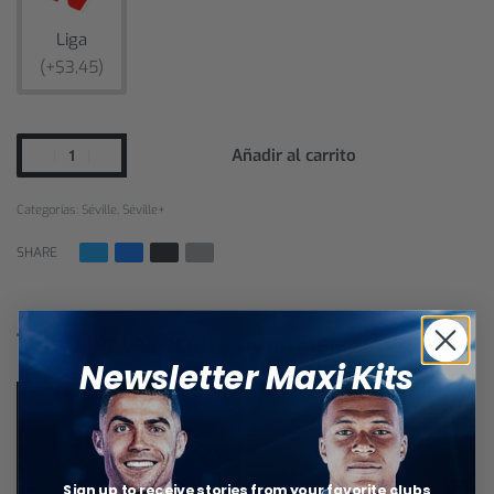
Liga
(+$3,45)
Añadir al carrito
Categorías:
Séville
,
Séville+
SHARE
También te recomendamos…
Newsletter Maxi Kits
Sign up to receive stories from your favorite clubs