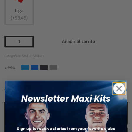
Liga
(+$3,45)
Añadir al carrito
Categorías:
Séville
,
Séville+
SHARE
También te recomendamos…
Newsletter Maxi Kits
Sign up to receive stories from your favorite clubs