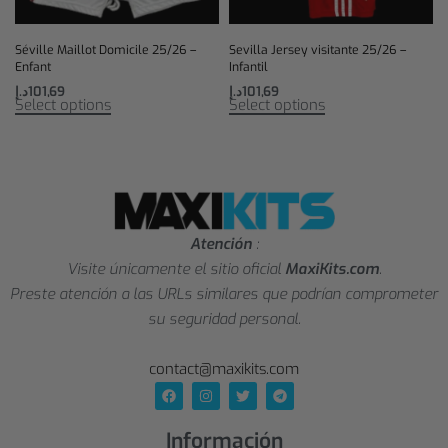
Séville Maillot Domicile 25/26 –
Sevilla Jersey visitante 25/26 –
Enfant
Infantil
د.إ
101,69
د.إ
101,69
Select options
Select options
Atención
:
Visite únicamente el sitio oficial
MaxiKits.com
.
Preste atención a las URLs similares que podrían comprometer
su seguridad personal.
contact@maxikits.com
Información