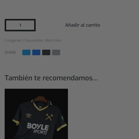
Añadir al carrito
Categorías:
Chaussettes
,
West Ham
SHARE
También te recomendamos…