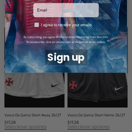
Votre adresse email
Vasco Da Gama jersey local 26/27 –
Vasco Da Gama jersey visitante
Versión Jugador
26/27 – Versión Jugador
$
34,56
$
34,56
Select options
Select options
RGPD
I agree to receive your emails
By subscribing, you agree to receive email marketing from Maxi Kits.
To unsubscribe, click on Unsubscribe at the bottom of our emails.
Sign up
Vasco Da Gama Short Away 26/27
Vasco Da Gama Short Home 26/27
$
17,28
$
17,28
Seleccionar opciones
Seleccionar opciones