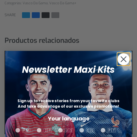
Categorías:
Vasco Da Gama
,
Vasco Da Gama+
SHARE
Productos relacionados
Newsletter Maxi Kits
Sign up to receive stories from your favorite clubs
And take advantage of our exclusive promotions!
Your language
Your language
🇫🇷
🇮🇹
🇺🇸
🇪🇸
🇵🇹