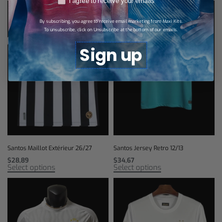
I agree to receive your emails
By subscribing, you agree to receive email marketing from Maxi Kits.
To unsubscribe, click on Unsubscribe at the bottom of our emails.
Sign up
Santos Maillot Extérieur 26/27
Santos Jersey Retro 12/13
$
28,89
$
34,67
Select options
Select options