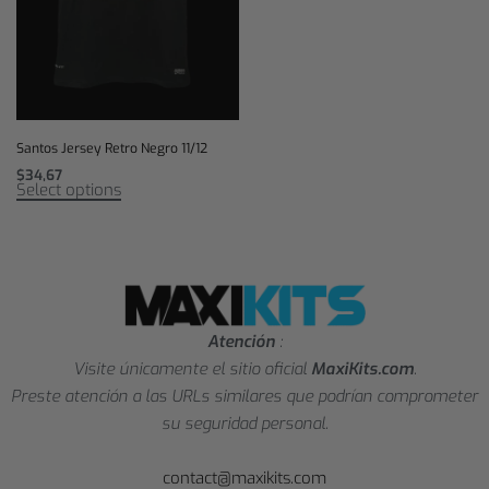
Santos Jersey Retro Negro 11/12
$
34,67
Select options
Atención
:
Visite únicamente el sitio oficial
MaxiKits.com
.
Preste atención a las URLs similares que podrían comprometer
su seguridad personal.
contact@maxikits.com