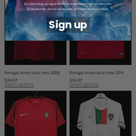
By subscribing, you agree to receive email marketing from Maxi Kits.
To unsubscribe, click on Unsubscribe at the bottom of our emails.
Sign up
Portugal jersey local retro 2006
Portugal jersey local retro 2014
$
34,57
$
34,57
Select options
Select options