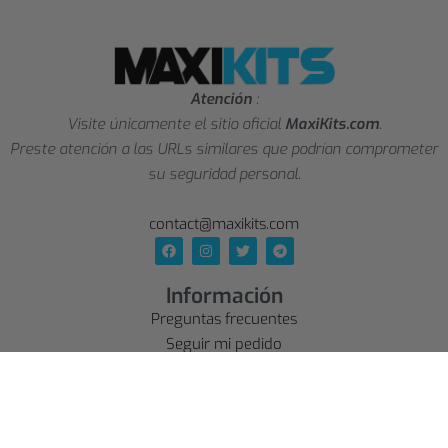
Atención
:
Visite únicamente el sitio oficial
MaxiKits.com
.
Preste atención a las URLs similares que podrían comprometer
su seguridad personal.
contact@maxikits.com
Información
Preguntas frecuentes
Seguir mi pedido
Afiliación
Política de privacidad
Condiciones generales de venta
Política de envío