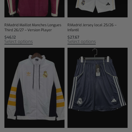
R.Madrid Maillot Manches Longues
R.Madrid Jersey local 25/26 –
Third 26/27 – Version Player
Infantil
$
46,12
$
27,67
Select options
Select options