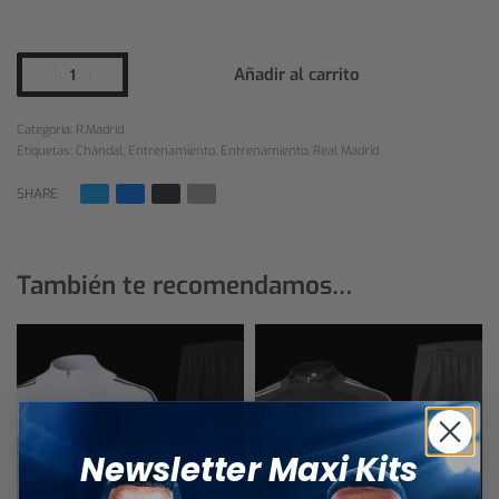
Añadir al carrito
Categoría:
R.Madrid
Etiquetas:
Chándal
,
Entrenamiento
,
Entrenamiento
,
Real Madrid
SHARE
También te recomendamos…
Newsletter Maxi Kits