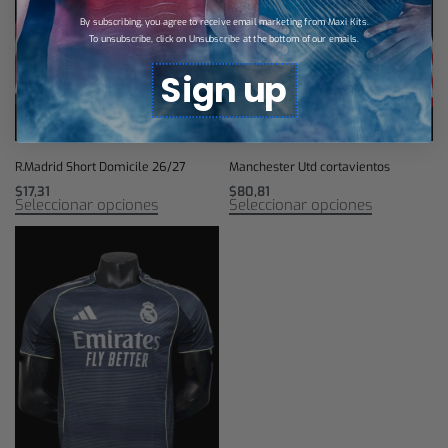
By subscribing, you agree to receive email marketing from Maxi Kits.
To unsubscribe, click on Unsubscribe at the bottom of our emails.
Sign up
R.Madrid Short Domicile 26/27
Manchester Utd cortavientos
$
17,31
$
80,81
Seleccionar opciones
Seleccionar opciones