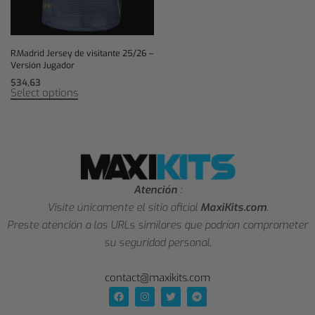
R.Madrid Jersey de visitante 25/26 –
Versión Jugador
$
34,63
Select options
Atención
:
Visite únicamente el sitio oficial
MaxiKits.com
.
Preste atención a las URLs similares que podrían comprometer
su seguridad personal.
contact@maxikits.com