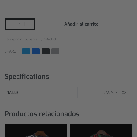
Añadir al carrito
Categorías:
Coupe Vent
,
R.Madrid
SHARE
Specifications
L, M, S, XL, XXL
TAILLE
Productos relacionados