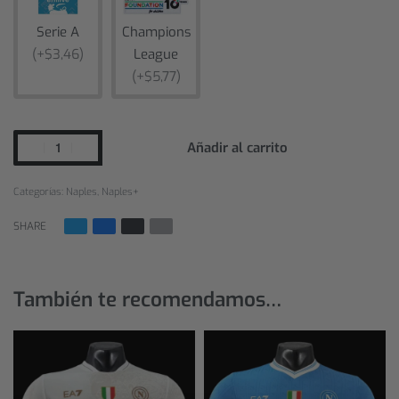
Serie A
Champions
(+$3,46)
League
(+$5,77)
Añadir al carrito
Categorías:
Naples
,
Naples+
SHARE
También te recomendamos…