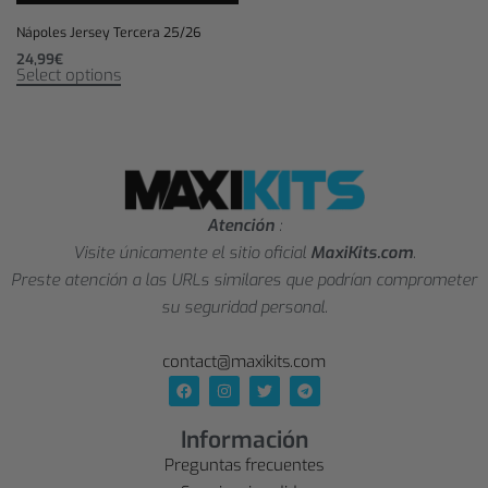
Nápoles Jersey Tercera 25/26
24,99
€
Select options
Atención
:
Visite únicamente el sitio oficial
MaxiKits.com
.
Preste atención a las URLs similares que podrían comprometer
su seguridad personal.
contact@maxikits.com
Información
Preguntas frecuentes