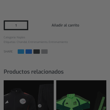
Añadir al carrito
Categoría:
Naples
Etiquetas:
Chándal
,
Entrenamiento
,
Entrenamiento
SHARE
Productos relacionados