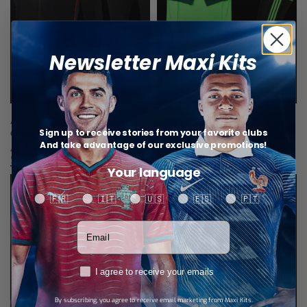
Newsletter Maxi Kits
Ajax Amsterdam Conjunto de
México Conjunto de entrenamiento
Sign up to receive stories from your favorite clubs
entrenamiento
44,99
€
And take advantage of our exclusive promotions!
Seleccionar opciones
44,99
€
Seleccionar opciones
Your language
Your language
🇫🇷
🇮🇹
🇺🇸
🇪🇸
🇵🇹
Votre adresse email
RGPD
I agree to receive your emails
By subscribing, you agree to receive email marketing from Maxi Kits.