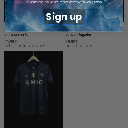
To unsubscribe, click on Unsubscribe at the bottom of our emails.
Sign up
Barcelona Conjunto de
Nápoles jersey visitante 25/26 –
entrenamiento
Versión Jugador
44,99
€
29,99
€
Seleccionar opciones
Select options