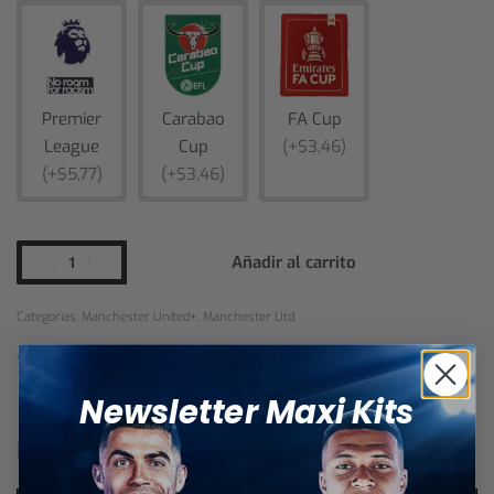
Premier
Carabao
FA Cup
League
Cup
(+$3,46)
(+$5,77)
(+$3,46)
Añadir al carrito
Categorías:
Manchester United+
,
Manchester Utd
SHARE
Newsletter Maxi Kits
Productos relacionados