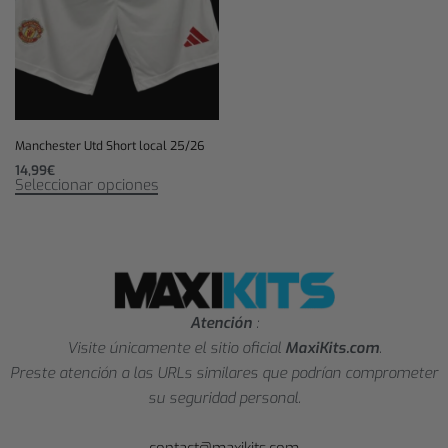
Manchester Utd Short local 25/26
14,99
€
Seleccionar opciones
Atención
:
Visite únicamente el sitio oficial
MaxiKits.com
.
Preste atención a las URLs similares que podrían comprometer
su seguridad personal.