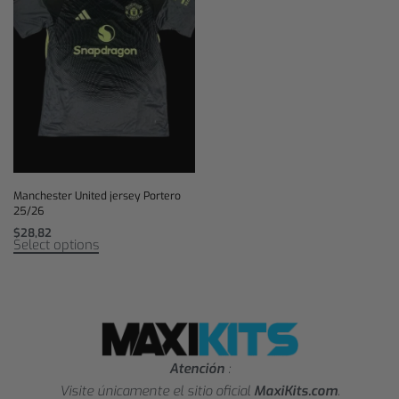
Manchester United jersey Portero
25/26
$
28,82
Select options
Atención
:
Visite únicamente el sitio oficial
MaxiKits.com
.