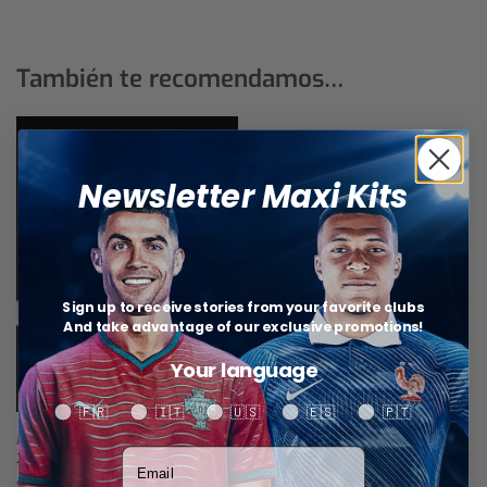
También te recomendamos…
Newsletter Maxi Kits
Sign up to receive stories from your favorite clubs
And take advantage of our exclusive promotions!
Your language
Your language
🇫🇷
🇮🇹
🇺🇸
🇪🇸
🇵🇹
Manchester Utd jersey visitante
Votre adresse email
25/26
$
28,82