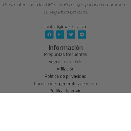
Preste atención a las URLs similares que podrían comprometer
su seguridad personal.
contact@maxikits.com
Información
Preguntas frecuentes
Seguir mi pedido
Afiliación
Política de privacidad
Condiciones generales de venta
Política de envío
Aviso legal
Política de reembolso
Cuenta
SE CONNECTER