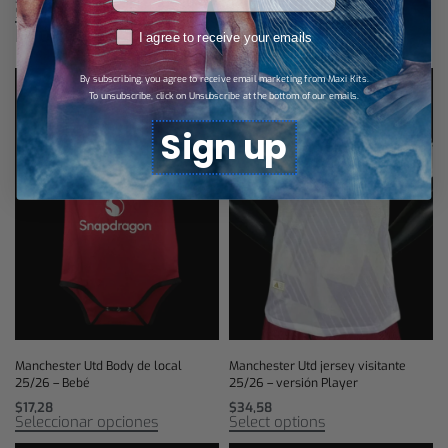
Select options
Productos relacionados
RGPD
I agree to receive your emails
By subscribing, you agree to receive email marketing from Maxi Kits.
To unsubscribe, click on Unsubscribe at the bottom of our emails.
Sign up
Manchester Utd Body de local
Manchester Utd jersey visitante
25/26 – Bebé
25/26 – versión Player
$
17,28
$
34,58
Seleccionar opciones
Select options