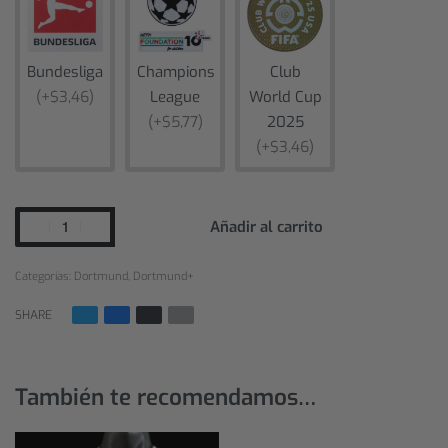
Bundesliga
Champions
Club
(+$3,46)
League
World Cup
(+$5,77)
2025
(+$3,46)
Añadir al carrito
Categorías:
Dortmund
,
Dortmund+
SHARE
También te recomendamos…