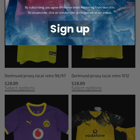
By subscribing, you agree to receive email marketing from Maxi Kits.
To unsubscribe, click on Unsubscribe at the bottom of our emails.
Sign up
Dortmund jersey local retro 96/97
Dortmund jersey local retro 11/12
$
28,89
$
28,89
Select options
Select options