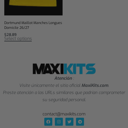
Dortmund Maillot Manches Longues
Domicile 26/27
$
28,89
Select options
Atención
:
Visite únicamente el sitio oficial
MaxiKits.com
.
Preste atención a las URLs similares que podrían comprometer
su seguridad personal.
contact@maxikits.com