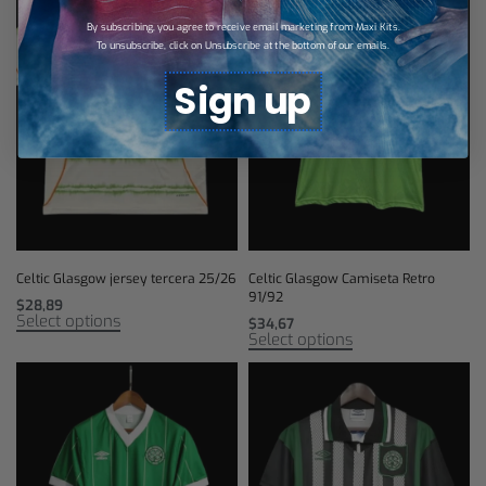
By subscribing, you agree to receive email marketing from Maxi Kits.
To unsubscribe, click on Unsubscribe at the bottom of our emails.
Sign up
Celtic Glasgow jersey tercera 25/26
Celtic Glasgow Camiseta Retro
91/92
$
28,89
Select options
$
34,67
Select options