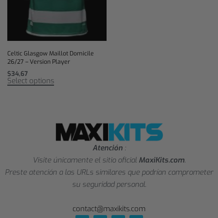
Celtic Glasgow Maillot Domicile
26/27 – Version Player
$
34,67
Select options
Atención
:
Visite únicamente el sitio oficial
MaxiKits.com
.
Preste atención a las URLs similares que podrían comprometer
su seguridad personal.
contact@maxikits.com