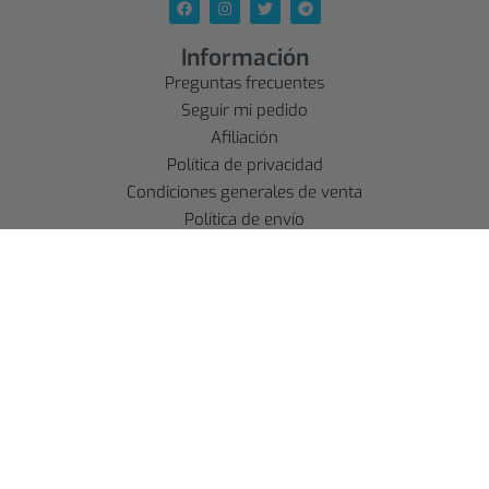
Información
Preguntas frecuentes
Seguir mi pedido
Afiliación
Política de privacidad
Condiciones generales de venta
Política de envío
Aviso legal
Política de reembolso
Cuenta
SE CONNECTER
S'INSCRIRE