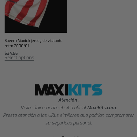
Bayern Munich jersey de visitante
retro 2000/01
$
34,56
Select options
Atención
:
Visite únicamente el sitio oficial
MaxiKits.com
.
Preste atención a las URLs similares que podrían comprometer
su seguridad personal.