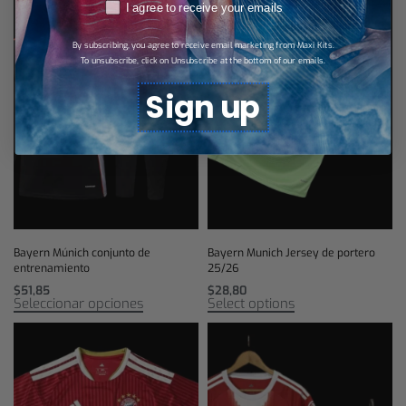
RGPD
I agree to receive your emails
By subscribing, you agree to receive email marketing from Maxi Kits.
To unsubscribe, click on Unsubscribe at the bottom of our emails.
Sign up
Bayern Múnich conjunto de
Bayern Munich Jersey de portero
entrenamiento
25/26
$
51,85
$
28,80
Seleccionar opciones
Select options