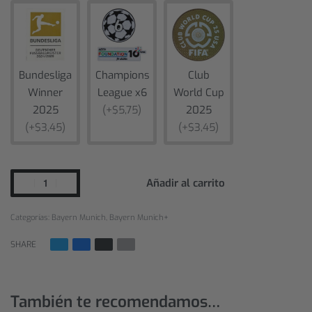
Bundesliga
Champions
Club
Winner
League x6
World Cup
2025
(+$5,75)
2025
(+$3,45)
(+$3,45)
Añadir al carrito
Categorías:
Bayern Munich
,
Bayern Munich+
SHARE
También te recomendamos…