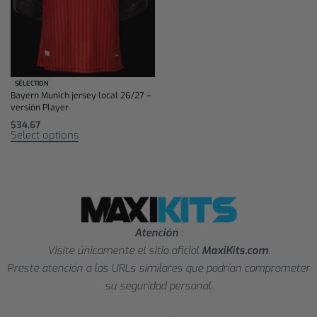
SÉLECTION
Bayern Munich jersey local 26/27 –
versión Player
$
34,67
Select options
Atención
:
Visite únicamente el sitio oficial
MaxiKits.com
.
Preste atención a las URLs similares que podrían comprometer
su seguridad personal.