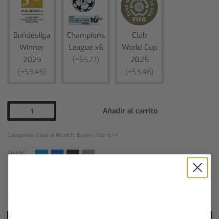
Bundesliga
Champions
Club
Winner
League x6
World Cup
2025
(+$5,77)
2025
(+$3,46)
(+$3,46)
Añadir al carrito
Categorías:
Bayern Munich
,
Bayern Munich+
SHARE
Newsletter Maxi Kits
Productos relacionados