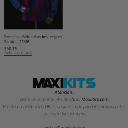
Barcelone Maillot Manches Longues
Domicile 25/26
$
40,33
Select options
Atención
:
Visite únicamente el sitio oficial
MaxiKits.com
.
Preste atención a las URLs similares que podrían comprometer
su seguridad personal.