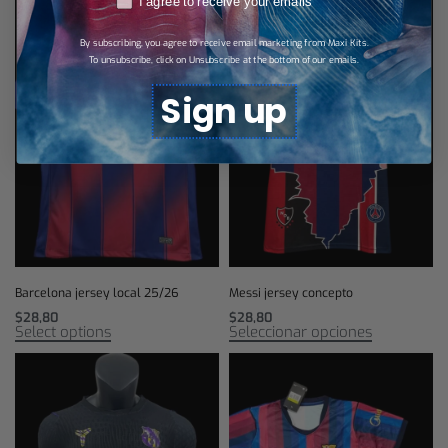
I agree to receive your emails
By subscribing, you agree to receive email marketing from Maxi Kits.
To unsubscribe, click on Unsubscribe at the bottom of our emails.
Sign up
Barcelona jersey local 25/26
Messi jersey concepto
$
28,80
$
28,80
Select options
Seleccionar opciones