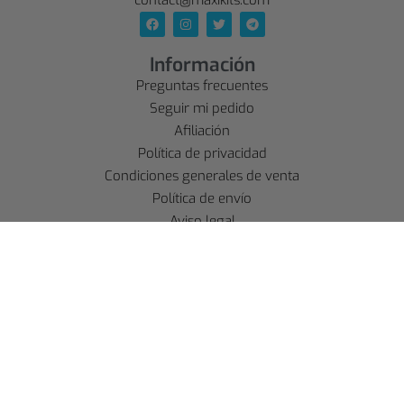
contact@maxikits.com
Información
Preguntas frecuentes
Seguir mi pedido
Afiliación
Política de privacidad
Condiciones generales de venta
Política de envío
Aviso legal
Política de reembolso
Cuenta
SE CONNECTER
S'INSCRIRE