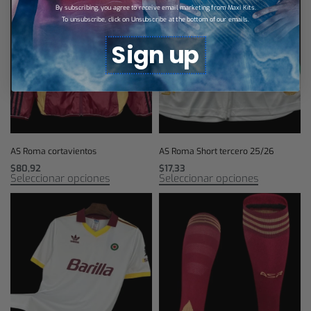
By subscribing, you agree to receive email marketing from Maxi Kits.
To unsubscribe, click on Unsubscribe at the bottom of our emails.
Sign up
AS Roma cortavientos
AS Roma Short tercero 25/26
$
80,92
$
17,33
Seleccionar opciones
Seleccionar opciones