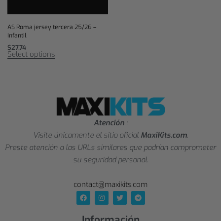
AS Roma jersey tercera 25/26 –
Infantil
$
27,74
Select options
Atención
:
Visite únicamente el sitio oficial
MaxiKits.com
.
Preste atención a las URLs similares que podrían comprometer
su seguridad personal.
contact@maxikits.com
Información