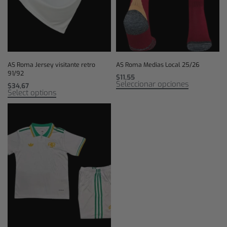
AS Roma Jersey visitante retro
AS Roma Medias Local 25/26
91/92
$
11,55
Seleccionar opciones
$
34,67
Select options