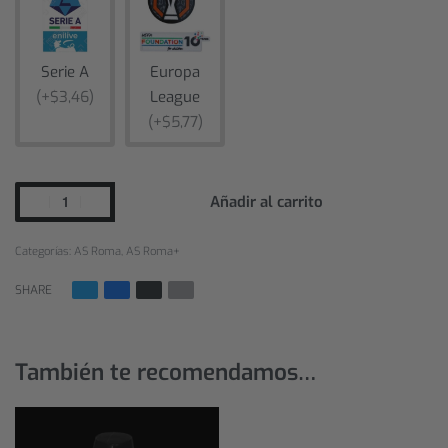
Serie A
Europa
(+$3,46)
League
(+$5,77)
Añadir al carrito
Categorías:
AS Roma
,
AS Roma+
SHARE
También te recomendamos…