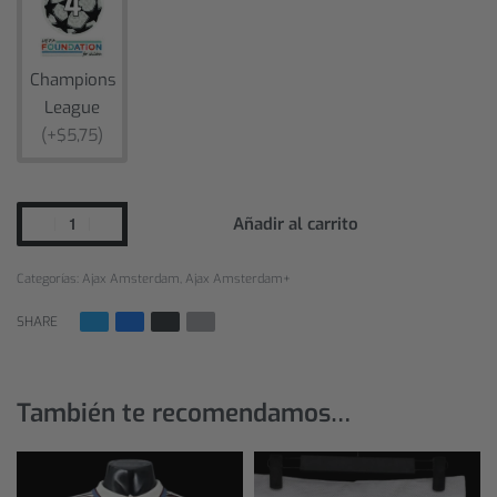
Champions
League
(+$5,75)
Añadir al carrito
Categorías:
Ajax Amsterdam
,
Ajax Amsterdam+
SHARE
También te recomendamos…