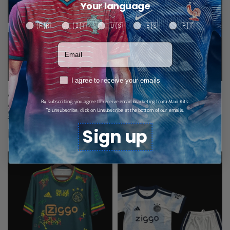
Your language
Your language
🇫🇷
🇮🇹
🇺🇸
🇪🇸
🇵🇹
Votre adresse email
RGPD
I agree to receive your emails
Ajax Amsterdam Jersey local 25/26
Ajax de Ámsterdam jersey de
By subscribing, you agree to receive email marketing from Maxi Kits.
visitante 25/26 – Versión Player
$
28,70
To unsubscribe, click on Unsubscribe at the bottom of our emails.
Select options
$
34,57
Select options
Sign up
Productos relacionados