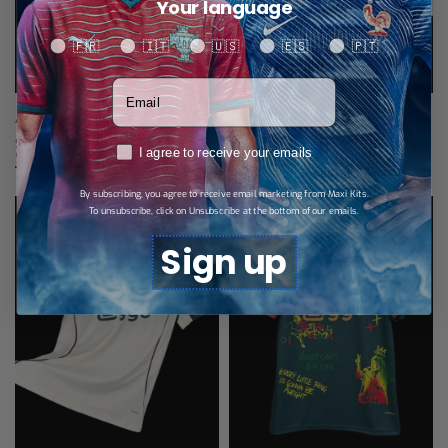
Your language
Your language
🇫🇷
🇮🇹
🇺🇸
🇪🇸
🇵🇹
Votre adresse email
Ajax Amsterdam Jersey local 25/26
Ajax Ámsterdam jersey tercera
26/27 – Infantil
$
28,78
RGPD
I agree to receive your emails
Select options
$
27,73
Select options
By subscribing, you agree to receive email marketing from Maxi Kits.
To unsubscribe, click on Unsubscribe at the bottom of our emails.
Sign up