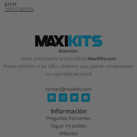
$
27,73
Select options
Atención
:
Visite únicamente el sitio oficial
MaxiKits.com
.
Preste atención a las URLs similares que podrían comprometer
su seguridad personal.
contact@maxikits.com
Información
Preguntas frecuentes
Seguir mi pedido
Afiliación