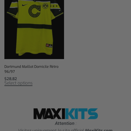
Dortmund Maillot Domicile Rétro
96/97
$
28,82
Select options
Attention
:
Visitez uniquement le site officiel
MaxiKits.com
.