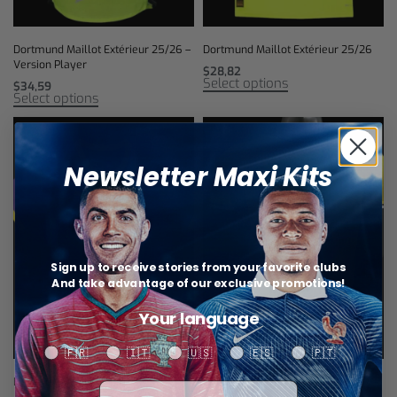
Dortmund Maillot Extérieur 25/26 –
Dortmund Maillot Extérieur 25/26
Version Player
$
28,82
Select options
$
34,59
Select options
Newsletter Maxi Kits
Sign up to receive stories from your favorite clubs
And take advantage of our exclusive promotions!
Your language
Your language
🇫🇷
🇮🇹
🇺🇸
🇪🇸
🇵🇹
Dortmund Maillot Third 26/27
Dortmund Maillot Domicile 26/27 –
Votre adresse email
Version Player