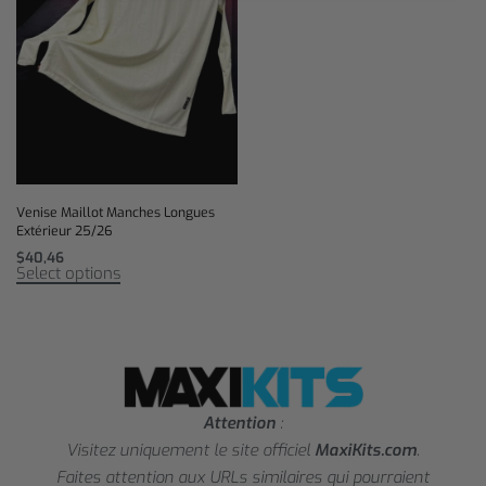
Venise Maillot Manches Longues
Extérieur 25/26
$
40,46
Select options
Attention
:
Visitez uniquement le site officiel
MaxiKits.com
.
Faites attention aux URLs similaires qui pourraient