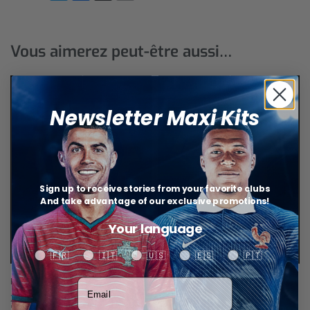
Vous aimerez peut-être aussi…
Newsletter Maxi Kits
Sign up to receive stories from your favorite clubs
And take advantage of our exclusive promotions!
Your language
Your language
🇫🇷
🇮🇹
🇺🇸
🇪🇸
🇵🇹
Brésil Maillot Rétro 2002
Brésil Maillot Rétro 1998
Votre adresse email
29,99
€
29,99
€
Select options
Select options