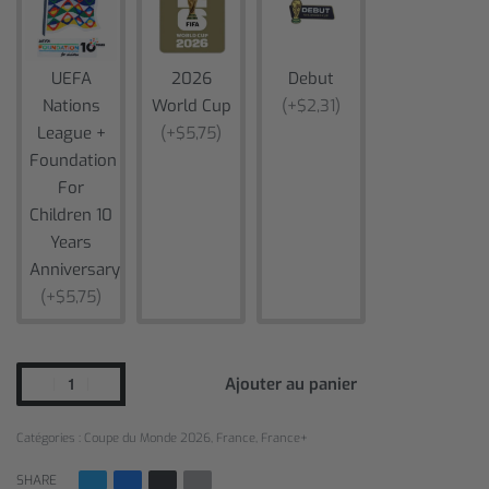
UEFA
2026
Debut
Nations
World Cup
(+$2,31)
League +
(+$5,75)
Foundation
For
Children 10
Years
Anniversary
(+$5,75)
Ajouter au panier
Catégories :
Coupe du Monde 2026
,
France
,
France+
SHARE