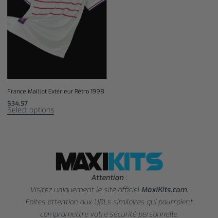
France Maillot Extérieur Rétro 1998
$
34,57
Select options
Attention
:
Visitez uniquement le site officiel
MaxiKits.com
.
Faites attention aux URLs similaires qui pourraient
compromettre votre sécurité personnelle.