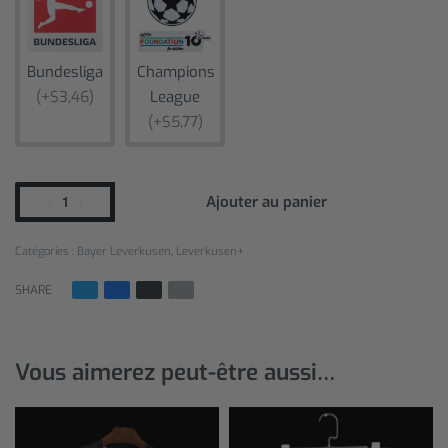
Bundesliga
Champions
(+$3,46)
League
(+$5,77)
Ajouter au panier
Catégories :
Bayer Leverkusen
,
Leverkusen+
SHARE
Vous aimerez peut-être aussi…