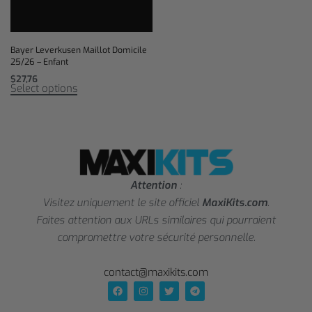
Bayer Leverkusen Maillot Domicile
25/26 – Enfant
$
27,76
Select options
Attention
:
Visitez uniquement le site officiel
MaxiKits.com
.
Faites attention aux URLs similaires qui pourraient
compromettre votre sécurité personnelle.
contact@maxikits.com