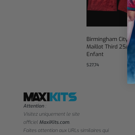
Birmingham City
Maillot Third 25/26
Enfant
$
27,74
Select options
Attention
:
Visitez uniquement le site
officiel
MaxiKits.com
.
Faites attention aux URLs similaires qui