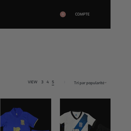
COMPTE
0
VIEW
3
4
5
Tri par popularité