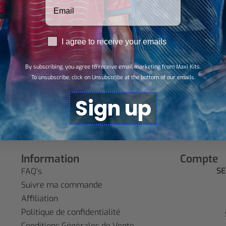
RGPD
I agree to receive your emails
By subscribing, you agree to receive email marketing from Maxi Kits.
 –
To unsubscribe, click on Unsubscribe at the bottom of our emails.
Sign up
Information
Compte
SE
FAQ’s
Suivre ma commande
Affiliation
Politique de confidentialité
Conditions Générales de Vente