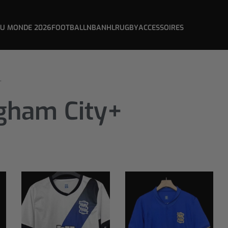
DU MONDE 2026
FOOTBALL
NBA
NHL
RUGBY
ACCESSOIRES
+
gham City+