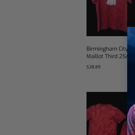
Birmingham City
Maillot Third 25/26
$
28,89
Select options