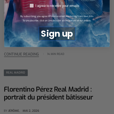
RGPD
I agree to receive your emails
BY
JÉRÔME
MAI 2, 2026
By subscribing, you agree to receive email marketing from Maxi Kits.
To unsubscribe, click on Unsubscribe at the bottom of our emails.
Stade Bernabeu histoire : de l’ouverture en 1947 à la
Sign up
rénovation à plus d’un milliard d’euros, retour sur
l’évolution de l’enceinte mythique du Real Madrid.
CONTINUE READING
14 MIN READ
REAL MADRID
Florentino Pérez Real Madrid :
portrait du président bâtisseur
BY
JÉRÔME
MAI 2, 2026