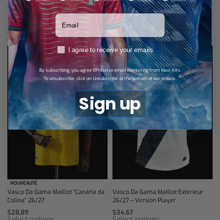
Vasco Da Gama Maillot Domicile
Vasco Da Gama Maillot Domicile
Votre adresse email
26/27
26/27 – Version Player
$
28,89
$
34,67
Select options
Select options
RGPD
I agree to receive your emails
By subscribing, you agree to receive email marketing from Maxi Kits.
To unsubscribe, click on Unsubscribe at the bottom of our emails.
Sign up
NOUVEAUTÉ
Vasco Da Gama Maillot “Canária da
Vasco Da Gama Maillot Extérieur
Colina” 26/27
26/27 – Version Player
$
28,89
$
34,67
Select options
Select options