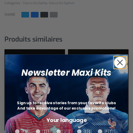
Catégories :
Vasco Da Gama
,
Vasco Da Gama+
SHARE
Produits similaires
Newsletter Maxi Kits
Sign up to receive stories from your favorite clubs
And take advantage of our exclusive promotions!
Your language
Your language
🇫🇷
🇮🇹
🇺🇸
🇪🇸
🇵🇹