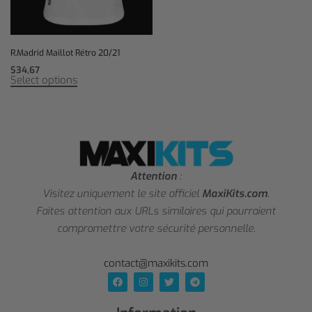
R.Madrid Maillot Rétro 20/21
$
34,67
Select options
Attention
:
Visitez uniquement le site officiel
MaxiKits.com
.
Faites attention aux URLs similaires qui pourraient
compromettre votre sécurité personnelle.
contact@maxikits.com