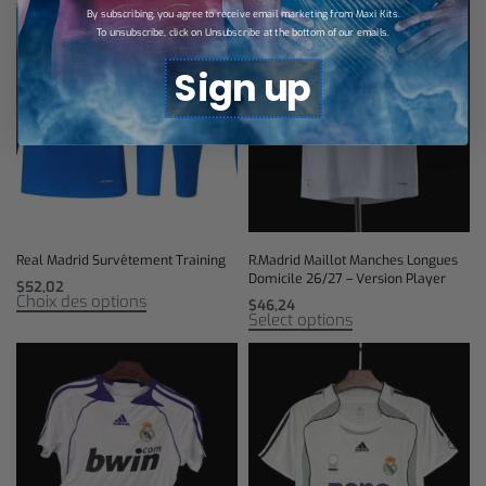
By subscribing, you agree to receive email marketing from Maxi Kits.
To unsubscribe, click on Unsubscribe at the bottom of our emails.
Sign up
Real Madrid Survêtement Training
R.Madrid Maillot Manches Longues
Domicile 26/27 – Version Player
$
52,02
Choix des options
$
46,24
Select options