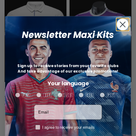
Newsletter Maxi Kits
Sign up to receive stories from your favorite clubs
And take advantage of our exclusive promotions!
Your language
R.Madrid Maillot Rétro 16/17
Real Madrid Maillot Rétro 16/17
Your language
🇫🇷
🇮🇹
🇺🇸
🇪🇸
🇵🇹
$
34,67
$
34,67
Select options
Select options
Produits similaires
Votre adresse email
RGPD
I agree to receive your emails