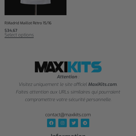
R.Madrid Maillot Rétro 15/16
$
34,67
Select options
Attention
:
Visitez uniquement le site officiel
MaxiKits.com
.
Faites attention aux URLs similaires qui pourraient
compromettre votre sécurité personnelle.
contact@maxikits.com