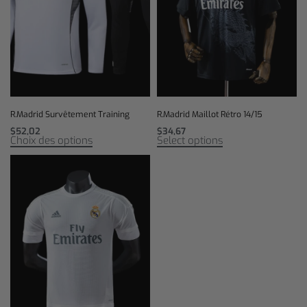
R.Madrid Survêtement Training
R.Madrid Maillot Rétro 14/15
$
52,02
$
34,67
Choix des options
Select options