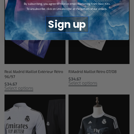
By subscribing, you agree to receive email marketing from Maxi Kits.
To unsubscribe, click on Unsubscribe at the bottom of our emails.
Sign up
Real Madrid Maillot Extérieur Rétro
R.Madrid Maillot Rétro 07/08
96/97
$
34,67
Select options
$
34,67
Select options