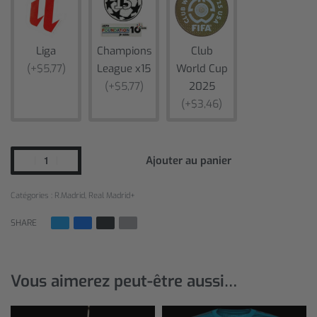
Liga
Champions
Club
(+$5,77)
League x15
World Cup
(+$5,77)
2025
(+$3,46)
Ajouter au panier
Catégories :
R.Madrid
,
Real Madrid+
SHARE
Vous aimerez peut-être aussi…