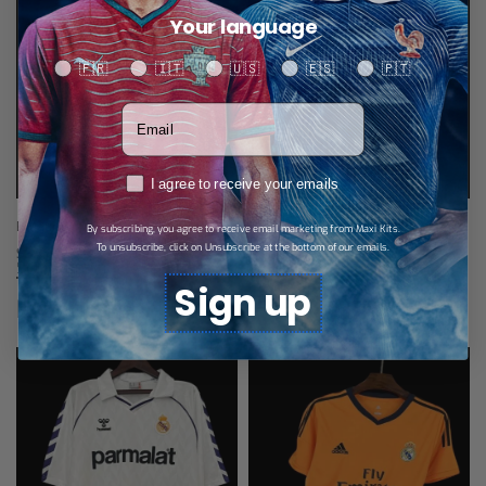
Your language
Your language
🇫🇷
🇮🇹
🇺🇸
🇪🇸
🇵🇹
Votre adresse email
RGPD
I agree to receive your emails
R.Madrid Maillot Rétro 17/18
Real Madrid Maillot Extérieur Rétro
By subscribing, you agree to receive email marketing from Maxi Kits.
1994/96
To unsubscribe, click on Unsubscribe at the bottom of our emails.
$
34,67
Select options
$
34,67
Select options
Sign up
Produits similaires