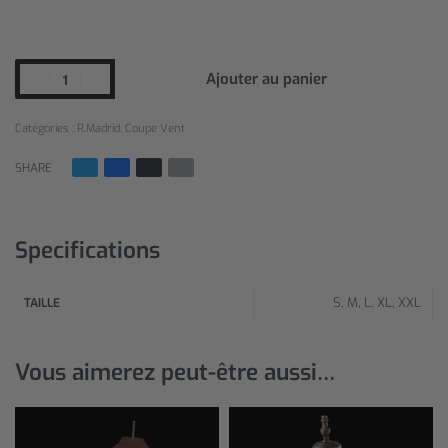
Ajouter au panier
Catégories :
R.Madrid
,
Coupe Vent
SHARE
Specifications
S, M, L, XL, XXL
TAILLE
Vous aimerez peut-être aussi…