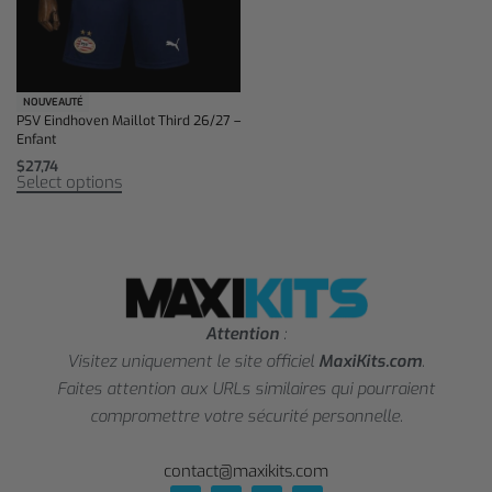
NOUVEAUTÉ
PSV Eindhoven Maillot Third 26/27 –
Enfant
$
27,74
Select options
Attention
:
Visitez uniquement le site officiel
MaxiKits.com
.
Faites attention aux URLs similaires qui pourraient
compromettre votre sécurité personnelle.
contact@maxikits.com