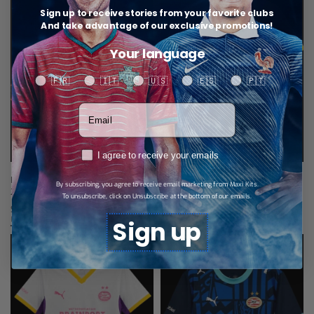
Sign up to receive stories from your favorite clubs
And take advantage of our exclusive promotions!
Your language
Your language
🇫🇷
🇮🇹
🇺🇸
🇪🇸
🇵🇹
Votre adresse email
RGPD
I agree to receive your emails
PSV Eindhoven Maillot Avant-Macth
PSV Eindhoven Maillot Extérieur
By subscribing, you agree to receive email marketing from Maxi Kits.
26/27
26/27
To unsubscribe, click on Unsubscribe at the bottom of our emails.
$
28,79
$
28,79
Choix des options
Choix des options
Sign up