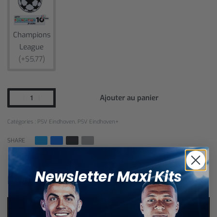
Champions
League
(+$5,77)
Ajouter au panier
Catégories :
PSV Eindhoven
,
PSV Eindhoven+
SHARE
Newsletter Maxi Kits
Produits similaires