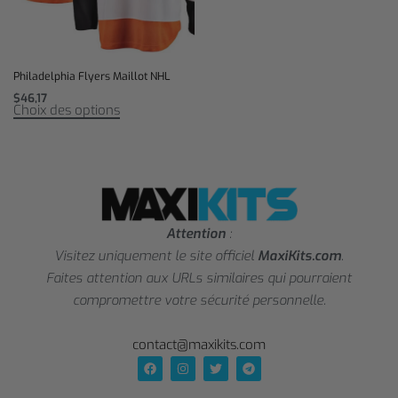
Philadelphia Flyers Maillot NHL
$
46,17
Choix des options
Attention
:
Visitez uniquement le site officiel
MaxiKits.com
.
Faites attention aux URLs similaires qui pourraient
compromettre votre sécurité personnelle.
contact@maxikits.com