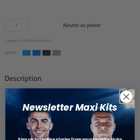
Ajouter au panier
Catégorie :
Philadelphia Flyers
SHARE
Description
Détails :
Newsletter Maxi Kits
– Maillot officiel
– Flocages officiels
– Technologie pour une meilleure régulation de la
Sign up to receive stories from your favorite clubs