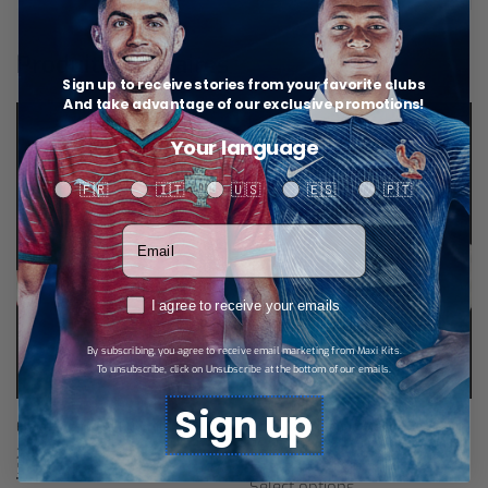
Produits similaires
Sign up to receive stories from your favorite clubs
And take advantage of our exclusive promotions!
Your language
Your language
🇫🇷
🇮🇹
🇺🇸
🇪🇸
🇵🇹
Votre adresse email
RGPD
I agree to receive your emails
By subscribing, you agree to receive email marketing from Maxi Kits.
To unsubscribe, click on Unsubscribe at the bottom of our emails.
Sign up
SÉLECTION
Etats-Unis Maillot Domicile 26/27
Nouvelle-Zélande Maillot Extérieur
26/27 – Enfant
24,99
€
Select options
23,99
€
Select options