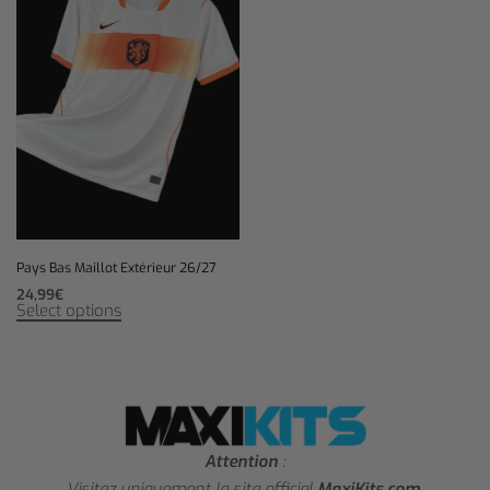
Pays Bas Maillot Extérieur 26/27
24,99
€
Select options
Attention
:
Visitez uniquement le site officiel
MaxiKits.com
.