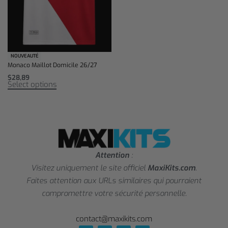
NOUVEAUTÉ
Monaco Maillot Domicile 26/27
$
28,89
Select options
Attention
:
Visitez uniquement le site officiel
MaxiKits.com
.
Faites attention aux URLs similaires qui pourraient
compromettre votre sécurité personnelle.
contact@maxikits.com