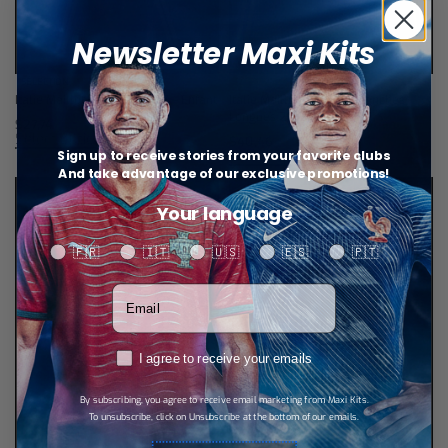
Newsletter Maxi Kits
SÉLECTION
Italie Maillot Gardien 26/27 – Enfant
Italie Maillot Domicile Manches
Longues 26/27
$
27,74
Select options
$
40,46
Select options
Sign up to receive stories from your favorite clubs
And take advantage of our exclusive promotions!
Your language
Your language
🇫🇷
🇮🇹
🇺🇸
🇪🇸
🇵🇹
Votre adresse email
RGPD
I agree to receive your emails
By subscribing, you agree to receive email marketing from Maxi Kits.
To unsubscribe, click on Unsubscribe at the bottom of our emails.