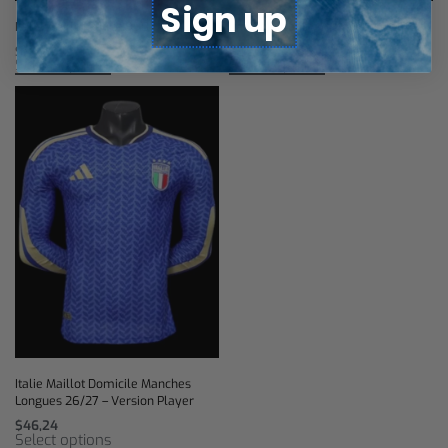
Sign up
Italie Maillot Rétro 1998
Italie Maillot Domicile Rétro 1982
$
34,67
$
34,67
Select options
Select options
Italie Maillot Domicile Manches
Longues 26/27 – Version Player
$
46,24
Select options