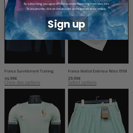
By subscribing, you agree to receive email marketing from Maxi Kits.
To unsubscribe, click on Unsubscribe at the bottom of our emails.
Sign up
France Survêtement Training
France Maillot Extérieur Rétro 1998
44,99
€
29,99
€
Choix des options
Select options