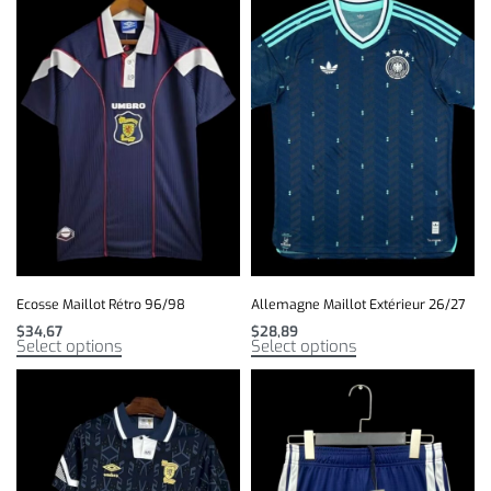
Ecosse Maillot Rétro 96/98
Allemagne Maillot Extérieur 26/27
$
34,67
$
28,89
Select options
Select options