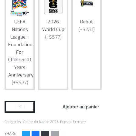
UEFA
2026
Debut
Nations
World Cup
(+$2,31)
League +
(+$5,77)
Foundation
For
Children 10
Years
Anniversary
(+$5,77)
Ajouter au panier
Catégories :
Coupe du Monde 2026
,
Ecosse
,
Ecosse+
SHARE