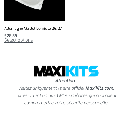
Allemagne Maillot Domicile 26/27
$
28,89
Select options
Attention
:
Visitez uniquement le site officiel
MaxiKits.com
.
Faites attention aux URLs similaires qui pourraient
compromettre votre sécurité personnelle.
contact@maxikits.com