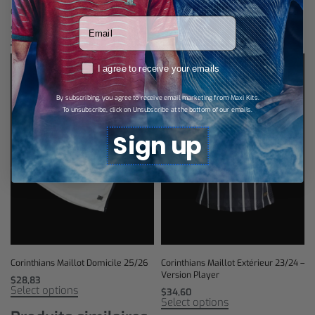
Corinthians Maillot Third 22/23
Corinthians Maillot Extérieur 24/25
Votre adresse email
$
28,83
$
28,83
Select options
Select options
RGPD
I agree to receive your emails
By subscribing, you agree to receive email marketing from Maxi Kits.
To unsubscribe, click on Unsubscribe at the bottom of our emails.
Sign up
Corinthians Maillot Domicile 25/26
Corinthians Maillot Extérieur 23/24 –
Version Player
$
28,83
Select options
$
34,60
Select options