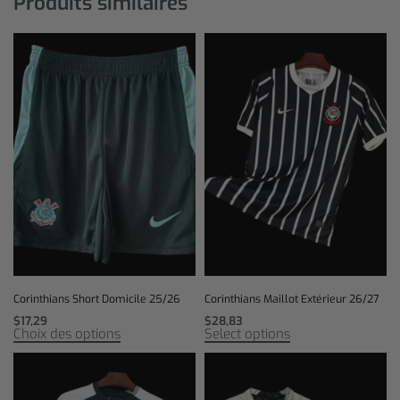
Produits similaires
Corinthians Short Domicile 25/26
Corinthians Maillot Extérieur 26/27
$
17,29
$
28,83
Choix des options
Select options