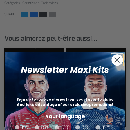
Catégories :
Corinthians
,
Corinthians+
SHARE
Vous aimerez peut-être aussi…
Newsletter Maxi Kits
Sign up to receive stories from your favorite clubs
And take advantage of our exclusive promotions!
Your language
Your language
🇫🇷
🇮🇹
🇺🇸
🇪🇸
🇵🇹