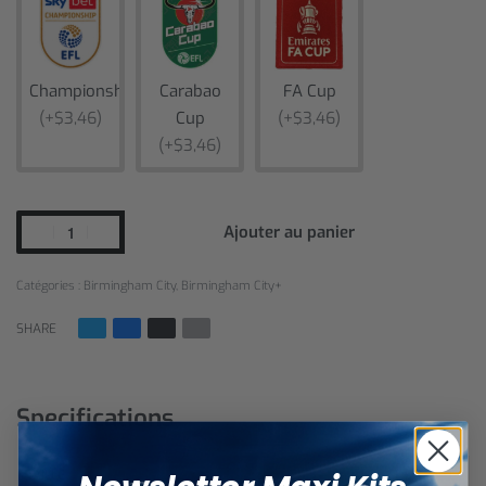
Championship
Carabao
FA Cup
(+$3,46)
Cup
(+$3,46)
(+$3,46)
Ajouter au panier
Catégories :
Birmingham City
,
Birmingham City+
SHARE
Specifications
S, M, L, XL, XXL
TAILLE