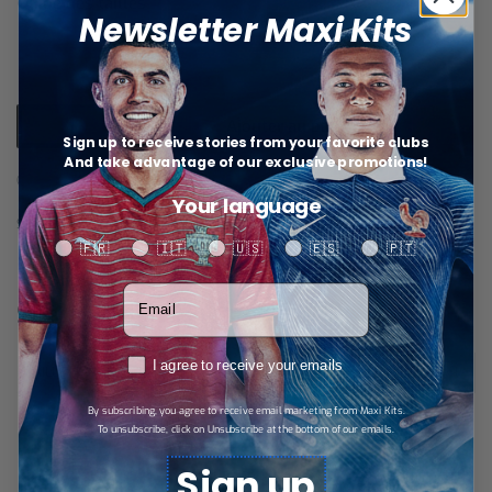
Guide des tailles
Newsletter Maxi Kits
Ajouter au panier
Sign up to receive stories from your favorite clubs
And take advantage of our exclusive promotions!
Catégories :
Augsbourg
,
Augsbourg+
Your language
SHARE
Your language
🇫🇷
🇮🇹
🇺🇸
🇪🇸
🇵🇹
Votre adresse email
Specifications
RGPD
I agree to receive your emails
S, M, L, XL, XXL
TAILLE
By subscribing, you agree to receive email marketing from Maxi Kits.
To unsubscribe, click on Unsubscribe at the bottom of our emails.
Sign up