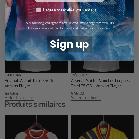
RGPD
I agree to receive your emails
By subscribing, you agree to receive email marketing from Maxi Kits.
To unsubscribe, click on Unsubscribe at the bottom of our emails.
Sign up
SÉLECTION
SÉLECTION
Arsenal Maillot Third 25/26 –
Arsenal Maillot Manches Longues
Version Player
Third 25/26 – Version Player
$
34,66
$
46,22
Select options
Select options
Produits similaires