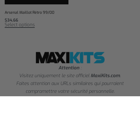
Arsenal Maillot Rétro 99/00
$
34,66
Select options
Attention
:
Visitez uniquement le site officiel
MaxiKits.com
.
Faites attention aux URLs similaires qui pourraient
compromettre votre sécurité personnelle.
contact@maxikits.com
Information
FAQ’s