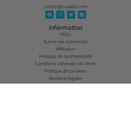
contact@maxikits.com
Information
FAQ’s
Suivre ma commande
Affiliation
Politique de confidentialité
Conditions Générales de Vente
Politique de Livraison
Mentions légales
Refund policy
Compte
SE CONNECTER
S'INSCRIRE