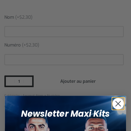
Nom
(+$2,30)
Numéro
(+$2,30)
Ajouter au panier
Catégories :
Arsenal
,
Nom + Numéro
SHARE
Newsletter Maxi Kits