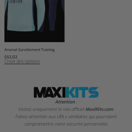
Arsenal Survêtement Training
$
52,02
Choix des options
Attention
:
Visitez uniquement le site officiel
MaxiKits.com
.
Faites attention aux URLs similaires qui pourraient
compromettre votre sécurité personnelle.