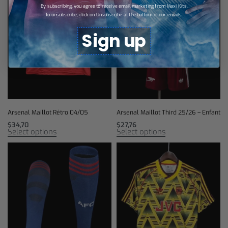
By subscribing, you agree to receive email marketing from Maxi Kits.
To unsubscribe, click on Unsubscribe at the bottom of our emails.
Sign up
Arsenal Maillot Rétro 04/05
Arsenal Maillot Third 25/26 – Enfant
$
34,70
$
27,76
Select options
Select options