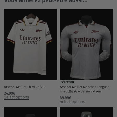
Vous aimerez peut-être aussi…
SÉLECTION
Arsenal Maillot Third 25/26
Arsenal Maillot Manches Longues
Third 25/26 – Version Player
24,99
€
Select options
39,99
€
Select options