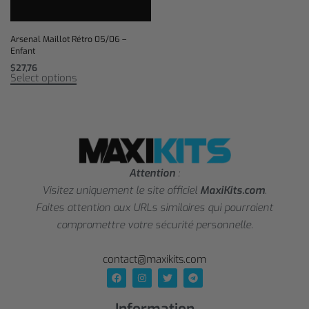
Arsenal Maillot Rétro 05/06 –
Enfant
$
27,76
Select options
Attention
:
Visitez uniquement le site officiel
MaxiKits.com
.
Faites attention aux URLs similaires qui pourraient
compromettre votre sécurité personnelle.
contact@maxikits.com