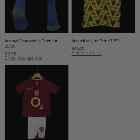
Arsenal Chaussettes Extérieur
Arsenal Maillot Rétro 91/93
25/26
$
34,70
Select options
$
11,56
Choix des options