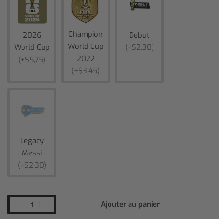
Champion
2026
Debut
World Cup
World Cup
(+$2,30)
2022
(+$5,75)
(+$3,45)
Legacy
Messi
(+$2,30)
Ajouter au panier