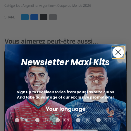
Catégories :
Argentine
,
Argentine+
,
Coupe du Monde 2026
SHARE
Vous aimerez peut-être aussi…
Newsletter Maxi Kits
Sign up to receive stories from your favorite clubs
And take advantage of our exclusive promotions!
Your language
Your language
🇫🇷
🇮🇹
🇺🇸
🇪🇸
🇵🇹