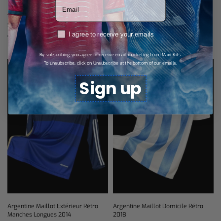
Votre adresse email
Argentine Maillot Rétro 1994
Argentine Maillot Extérieur 26/27
$
34,55
$
28,79
Select options
Select options
RGPD
I agree to receive your emails
Produits similaires
By subscribing, you agree to receive email marketing from Maxi Kits.
To unsubscribe, click on Unsubscribe at the bottom of our emails.
Sign up
Argentine Maillot Extérieur Rétro
Argentine Maillot Domicile Rétro
Manches Longues 2014
2018