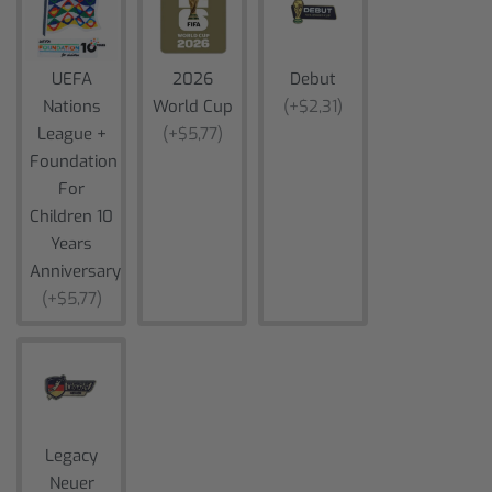
UEFA
2026
Debut
Nations
World Cup
(+$2,31)
League +
(+$5,77)
Foundation
For
Children 10
Years
Anniversary
(+$5,77)
Legacy
Neuer