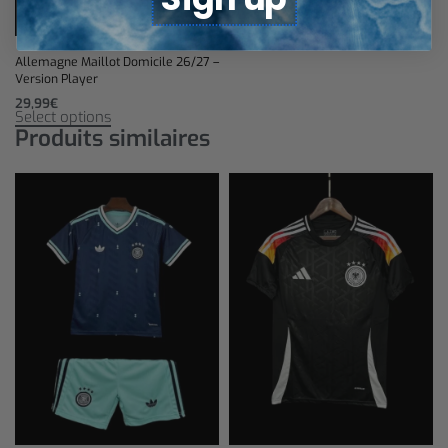
Allemagne Maillot Domicile 26/27 –
Version Player
29,99
€
Select options
Produits similaires