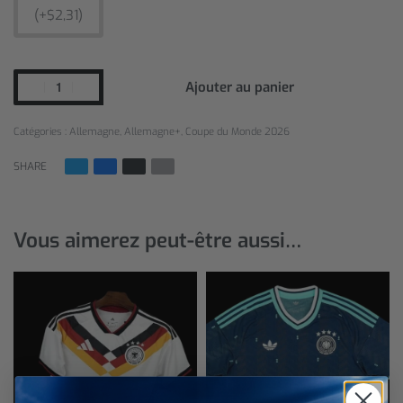
(+$2,31)
Ajouter au panier
Catégories :
Allemagne
,
Allemagne+
,
Coupe du Monde 2026
SHARE
Vous aimerez peut-être aussi…