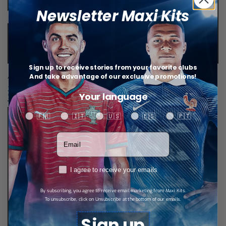
Newsletter Maxi Kits
Sign up to receive stories from your favorite clubs
And take advantage of our exclusive promotions!
Allemagne Maillot Domicile 26/27
Allemagne Maillot Extérieur 26/27
24,99
€
24,99
€
Your language
Select options
Select options
Your language
🇫🇷
🇮🇹
🇺🇸
🇪🇸
🇵🇹
Votre adresse email
RGPD
I agree to receive your emails
By subscribing, you agree to receive email marketing from Maxi Kits.
To unsubscribe, click on Unsubscribe at the bottom of our emails.
Sign up