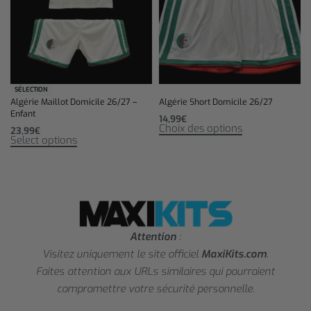
SÉLECTION
Algérie Maillot Domicile 26/27 –
Algérie Short Domicile 26/27
Enfant
14,99
€
Choix des options
23,99
€
Select options
Attention
:
Visitez uniquement le site officiel
MaxiKits.com
.
Faites attention aux URLs similaires qui pourraient
compromettre votre sécurité personnelle.