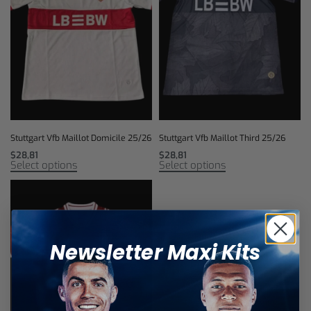
Stuttgart Vfb Maillot Domicile 25/26
Stuttgart Vfb Maillot Third 25/26
$
28,81
$
28,81
Select options
Select options
Newsletter Maxi Kits